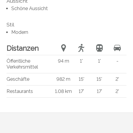
Aussicht
Schöne Aussicht
Stil
Modern
Distanzen
Öffentliche
94 m
1'
1'
-
Verkehrsmittel
Geschäfte
982 m
15'
15'
2'
Restaurants
1.08 km
17'
17'
2'