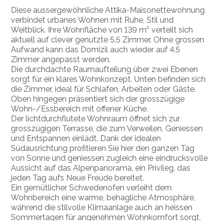
Diese aussergewöhnliche Attika-Maisonettewohnung
verbindet urbanes Wohnen mit Ruhe, Stil und
Weitblick. Ihre Wohnfläche von 139 m² verteilt sich
aktuell auf clever genutzte 5.5 Zimmer. Ohne grossen
Aufwand kann das Domizil auch wieder auf 4.5
Zimmer angepasst werden.
Die durchdachte Raumaufteilung über zwei Ebenen
sorgt für ein klares Wohnkonzept. Unten befinden sich
die Zimmer, ideal für Schlafen, Arbeiten oder Gäste.
Oben hingegen präsentiert sich der grosszügige
Wohn-/Essbereich mit offener Küche.
Der lichtdurchflutete Wohnraum öffnet sich zur
grosszügigen Terrasse, die zum Verweilen, Geniessen
und Entspannen einlädt. Dank der idealen
Südausrichtung profitieren Sie hier den ganzen Tag
von Sonne und geniessen zugleich eine eindrucksvolle
Aussicht auf das Alpenpanorama, ein Privileg, das
jeden Tag aufs Neue Freude bereitet.
Ein gemütlicher Schwedenofen verleiht dem
Wohnbereich eine warme, behagliche Atmosphäre,
während die stilvolle Klimaanlage auch an heissen
Sommertagen für angenehmen Wohnkomfort sorgt.