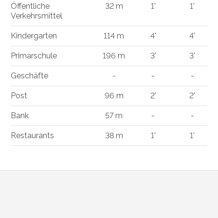
Öffentliche
32 m
1'
1'
Verkehrsmittel
Kindergarten
114 m
4'
4'
Primarschule
196 m
3'
3'
Geschäfte
-
-
-
Post
96 m
2'
2'
Bank
57 m
-
-
Restaurants
38 m
1'
1'