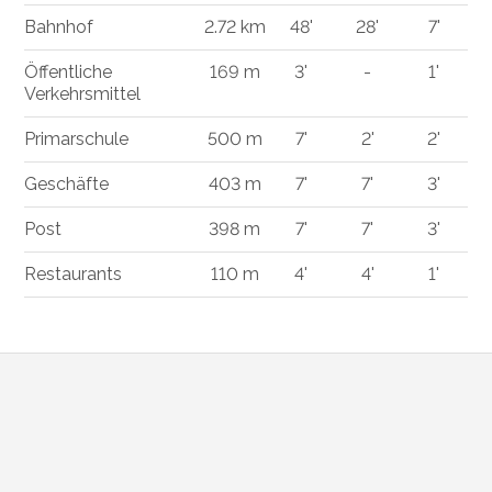
Bahnhof
2.72 km
48'
28'
7'
Öffentliche
169 m
3'
-
1'
Verkehrsmittel
Primarschule
500 m
7'
2'
2'
Geschäfte
403 m
7'
7'
3'
Post
398 m
7'
7'
3'
Restaurants
110 m
4'
4'
1'