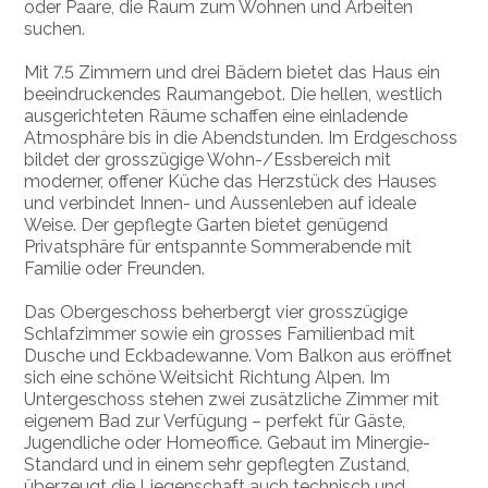
oder Paare, die Raum zum Wohnen und Arbeiten
suchen.
Mit 7.5 Zimmern und drei Bädern bietet das Haus ein
beeindruckendes Raumangebot. Die hellen, westlich
ausgerichteten Räume schaffen eine einladende
Atmosphäre bis in die Abendstunden. Im Erdgeschoss
bildet der grosszügige Wohn-/Essbereich mit
moderner, offener Küche das Herzstück des Hauses
und verbindet Innen- und Aussenleben auf ideale
Weise. Der gepflegte Garten bietet genügend
Privatsphäre für entspannte Sommerabende mit
Familie oder Freunden.
Das Obergeschoss beherbergt vier grosszügige
Schlafzimmer sowie ein grosses Familienbad mit
Dusche und Eckbadewanne. Vom Balkon aus eröffnet
sich eine schöne Weitsicht Richtung Alpen. Im
Untergeschoss stehen zwei zusätzliche Zimmer mit
eigenem Bad zur Verfügung – perfekt für Gäste,
Jugendliche oder Homeoffice. Gebaut im Minergie-
Standard und in einem sehr gepflegten Zustand,
überzeugt die Liegenschaft auch technisch und