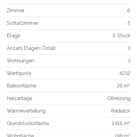
Zimmer
6
Schlafzimmer
5
Etage
3. Stock
Anzahl Etagen (Total)
3
Wohnungen
3
Wertquote
4232
Balkonfläche
26 m²
Heizanlage
Ölheizung
Wärmeverteilung
Radiator
Grundstücksfläche
1'416 m²
Wohnfläche
198 m²