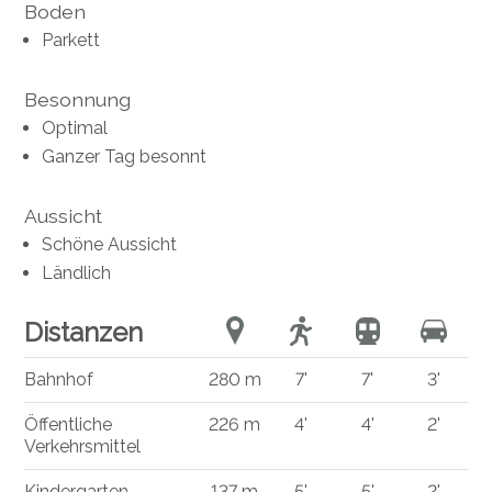
Boden
Parkett
Besonnung
Optimal
Ganzer Tag besonnt
Aussicht
Schöne Aussicht
Ländlich
Distanzen
Bahnhof
280 m
7'
7'
3'
Öffentliche
226 m
4'
4'
2'
Verkehrsmittel
Kindergarten
137 m
5'
5'
2'