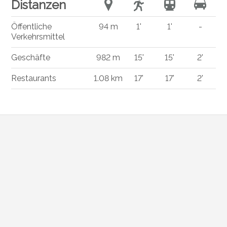
Distanzen
Öffentliche
94 m
1'
1'
-
Verkehrsmittel
Geschäfte
982 m
15'
15'
2'
Restaurants
1.08 km
17'
17'
2'