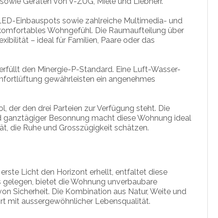
sowie Geräten von V-ZUG, Miele und Liebherr.
 LED-Einbauspots sowie zahlreiche Multimedia- und
komfortables Wohngefühl. Die Raumaufteilung über
ibilität – ideal für Familien, Paare oder das
füllt den Minergie-P-Standard. Eine Luft-Wasser-
ortlüftung gewährleisten ein angenehmes
ol,
der den drei Parteien
zur Verfügung steht. Die
 ganztägiger Besonnung macht diese Wohnung ideal
t, die Ruhe und Grosszügigkeit schätzen.
ste Licht den Horizont erhellt, entfaltet diese
s gelegen, bietet die Wohnung unverbaubare
von Sicherheit. Die Kombination aus Natur, Weite und
t mit aussergewöhnlicher Lebensqualität.