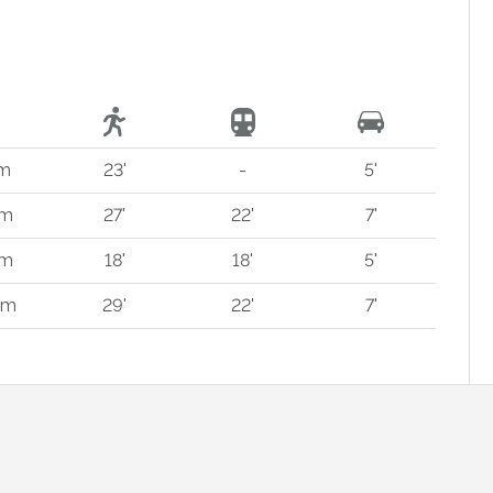
 m
23'
-
5'
 m
27'
22'
7'
 m
18'
18'
5'
km
29'
22'
7'