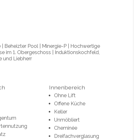
| Beheizter Pool | Minergie-P | Hochwertige
se im 1. Obergeschoss | Induktionskochfeld,
e und Liebherr
ch
Innenbereich
Ohne Lift
Offene Küche
Keller
gentum
Unmöbliert
rtennutzung
Cheminée
atz
Dreifachverglasung