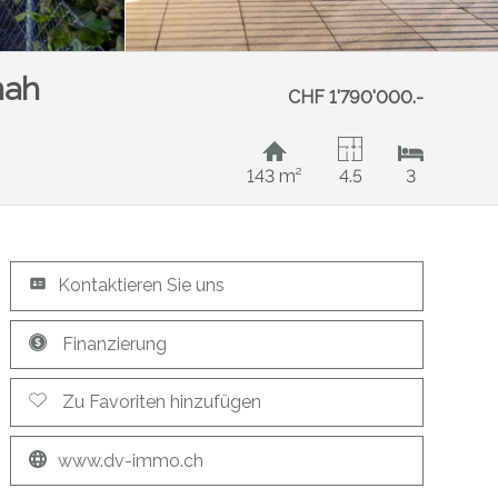
nah
CHF 1'790'000.-
143 m²
4.5
3
Kontaktieren Sie uns
Finanzierung
Zu Favoriten hinzufügen
www.dv-immo.ch