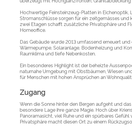
überzeugt mit Hochglanzfronten, Granitabdeckung 
Hochwertige Feinsteinzeug-Platten in Eichenoptik
,
Stromanschlüsse sorgen für ein zeitgemässes und 
zwei Etagen schafft zusätzliche Privatsphäre und Flex
Homeoffice.
Das Gebäude wurde 2013 umfassend erneuert und er
Wärmepumpe, Solaranlage, Bodenheizung und Komf
Raumklima und tiefe Nebenkosten.
Ein besonderes Highlight ist der beheizte Aussenpo
naturnahe Umgebung mit Obstbäumen, Wiesen und
für Menschen mit hohen Ansprüchen an Wohnqualitä
Zugang
Wenn die Sonne hinter den Bergen aufgeht und das er
besondere Lage ihre ganze Magie. Hoch über Krien
Panoramasicht, viel Ruhe und ein spürbares Gefühl 
Privatsphäre macht diesen Ort zu einem Rückzugsor