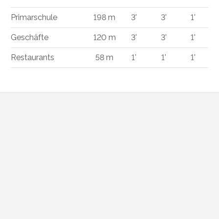
Primarschule
198 m
3'
3'
1'
Geschäfte
120 m
3'
3'
1'
Restaurants
58 m
1'
1'
1'