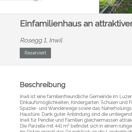
Einfamilienhaus an attraktiv
Rosegg 1,
Inwil
Reserviert
Beschreibung
Inwil ist eine familienfreundliche Gemeinde im Luzer
Einkaufsmöglichkeiten, Kindergarten, Schulen und Fr
Spazier- und Wanderwege sowie das Naherholungsge
Haustüre. Dank guter Anbindung sind die umliegend
Inwil für Pendler und Familien gleichermassen attrak
Die Parzelle mit 441 m² befindet sich in einem ruhi
Im Osten grenzt das Grundstück an die Landwirtsch