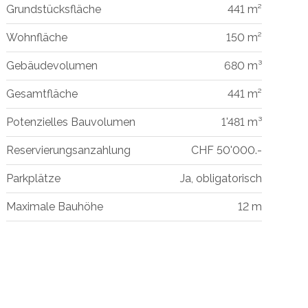
Grundstücksfläche
441 m²
Wohnfläche
150 m²
Gebäudevolumen
680 m³
Gesamtfläche
441 m²
Potenzielles Bauvolumen
1'481 m³
Reservierungsanzahlung
CHF 50'000.-
Parkplätze
Ja, obligatorisch
Maximale Bauhöhe
12 m