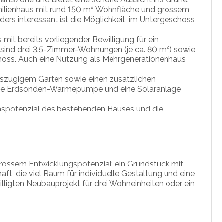
amilienhaus mit rund 150 m² Wohnfläche und grossem
ders interessant ist die Möglichkeit, im Untergeschoss
it bereits vorliegender Bewilligung für ein
sind drei 3.5-Zimmer-Wohnungen (je ca. 80 m²) sowie
hoss. Auch eine Nutzung als Mehrgenerationenhaus
sszügigem Garten sowie einen zusätzlichen
 eine Erdsonden-Wärmepumpe und eine Solaranlage
nspotenzial des bestehenden Hauses und die
 grossem Entwicklungspotenzial: ein Grundstück mit
t, die viel Raum für individuelle Gestaltung und eine
illigten Neubauprojekt für drei Wohneinheiten oder ein