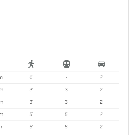
 m
6'
-
2'
 m
3'
3'
2'
 m
3'
3'
2'
 m
5'
5'
2'
 m
5'
5'
2'