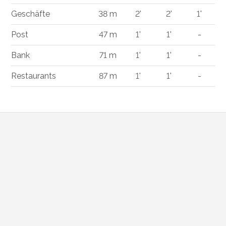
Geschäfte
38 m
2'
2'
1'
Post
47 m
1'
1'
-
Bank
71 m
1'
1'
-
Restaurants
87 m
1'
1'
-