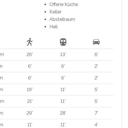
Offene Küche
Keller
Abstellraum
Hell
km
26'
13'
6'
 m
6'
6'
2'
 m
6'
6'
2'
 m
19'
11'
5'
km
21'
11'
5'
km
29'
28'
7'
 m
11'
11'
4'