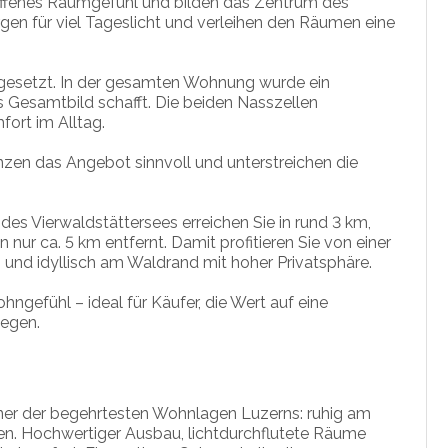
offenes Raumgefühl und bilden das Zentrum des
en für viel Tageslicht und verleihen den Räumen eine
umgesetzt. In der gesamten Wohnung wurde ein
es Gesamtbild schafft. Die beiden Nasszellen
ort im Alltag.
nzen das Angebot sinnvoll und unterstreichen die
 des Vierwaldstättersees erreichen Sie in rund 3 km,
nur ca. 5 km entfernt. Damit profitieren Sie von einer
und idyllisch am Waldrand mit hoher Privatsphäre.
ngefühl – ideal für Käufer, die Wert auf eine
legen.
er der begehrtesten Wohnlagen Luzerns: ruhig am
. Hochwertiger Ausbau, lichtdurchflutete Räume