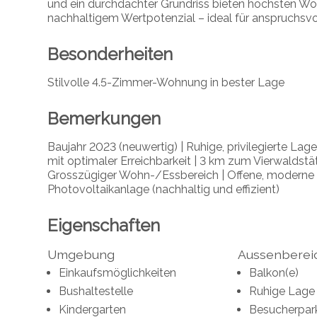
und ein durchdachter Grundriss bieten höchsten Wo
nachhaltigem Wertpotenzial – ideal für anspruchsvol
Besonderheiten
Stilvolle 4.5-Zimmer-Wohnung in bester Lage
Bemerkungen
Baujahr 2023 (neuwertig) | Ruhige, privilegierte Lag
mit optimaler Erreichbarkeit | 3 km zum Vierwaldstä
Grosszügiger Wohn-/Essbereich | Offene, moderne 
Photovoltaikanlage (nachhaltig und effizient)
Eigenschaften
Umgebung
Aussenberei
Einkaufsmöglichkeiten
Balkon(e)
Bushaltestelle
Ruhige Lage
Kindergarten
Besucherpar