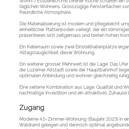
Wohn-/Essbereich mit offener Küche schaffen ein 
täglichen Wohnens. Grosszügige Fensterflächen sorg
freundliche Atmosphäre.
Die Materialisierung ist modern und pflegeleicht 
einheitlicher Plattenboden verlegt, der ein stimmig
präsentieren sich zeitgemäss und bieten hohen Komf
Ein Kellerraum sowie zwei Einstellhallenplätze ergä
Alltagstauglichkeit dieser Wohnung.
Ein weiterer grosser Mehrwert ist die Lage: Das Ufer
die Luzerner Altstadt sowie der Hauptbahnhof liegen 
optimalen Anbindung und wohnen gleichzeitig ruhig 
Eine seltene Kombination aus Lage, Qualität und Woh
nachhaltige Investition und ein attraktives Zuhause 
Zugang
Moderne 4.5-Zimmer-Wohnung (Baujahr 2023) in ein
Waldrand gelegen und dennoch optimal angebunden