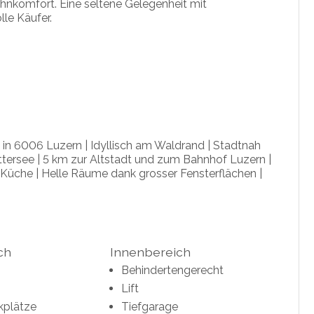
hnkomfort. Eine seltene Gelegenheit mit
le Käufer.
e in 6006 Luzern | Idyllisch am Waldrand | Stadtnah
ttersee | 5 km zur Altstadt und zum Bahnhof Luzern |
Küche | Helle Räume dank grosser Fensterflächen |
ch
Innenbereich
Behindertengerecht
Lift
kplätze
Tiefgarage