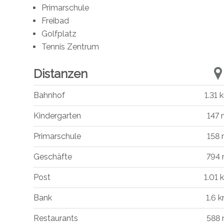
Primarschule
Freibad
Golfplatz
Tennis Zentrum
Distanzen
Bahnhof
1.31 
Kindergarten
147
Primarschule
158
Geschäfte
794
Post
1.01 
Bank
1.6 
Restaurants
588