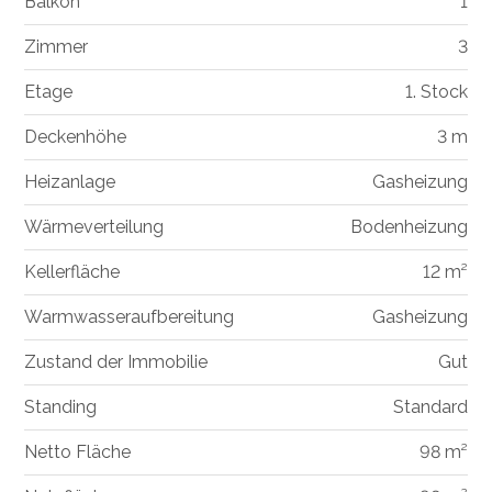
Balkon
1
Zimmer
3
Etage
1. Stock
Deckenhöhe
3 m
Heizanlage
Gasheizung
Wärmeverteilung
Bodenheizung
Kellerfläche
12 m²
Warmwasseraufbereitung
Gasheizung
Zustand der Immobilie
Gut
Standing
Standard
Netto Fläche
98 m²