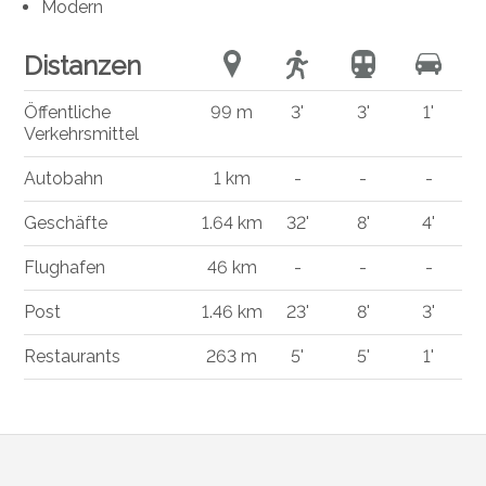
Modern
Distanzen
Öffentliche
99 m
3'
3'
1'
Verkehrsmittel
Autobahn
1 km
-
-
-
Geschäfte
1.64 km
32'
8'
4'
Flughafen
46 km
-
-
-
Post
1.46 km
23'
8'
3'
Restaurants
263 m
5'
5'
1'