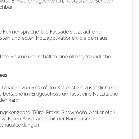
ruktur. Einkaufsmöglichkeiten, Restaurants, Schulen
ichbar
nte Formensprache. Die Fassade setzt auf eine
ein und edlen Holzapplikationen, die dem aus
tete Räume und schaffen eine offene, freundliche
ness
fläche von 57.4 m². Im Keller steht zusätzlich eine
erbefläche im Erdgeschoss umfasst eine Nutzfläche
rden kann.
ngskonzepte (Büro, Praxis, Showroom, Atelier etc.)
zuwirken in Absprache mit der Bauherrschaft
kenauskleidungen