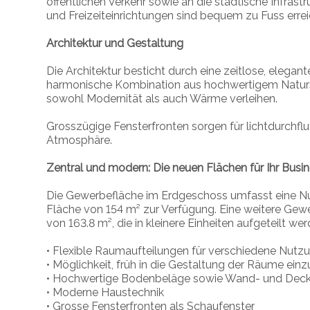
öffentlichen Verkehr sowie an die städtische Infrast
und Freizeiteinrichtungen sind bequem zu Fuss erre
Architektur und Gestaltung
Die Architektur besticht durch eine zeitlose, elega
harmonische Kombination aus hochwertigem Naturst
sowohl Modernität als auch Wärme verleihen.
Grosszügige Fensterfronten sorgen für lichtdurchflu
Atmosphäre.
Zentral und modern: Die neuen Flächen für Ihr Busi
Die Gewerbefläche im Erdgeschoss umfasst eine Nutz
Fläche von 154 m² zur Verfügung. Eine weitere Gew
von 163.8 m², die in kleinere Einheiten aufgeteilt we
• Flexible Raumaufteilungen für verschiedene Nutzu
• Möglichkeit, früh in die Gestaltung der Räume ein
• Hochwertige Bodenbeläge sowie Wand- und Dec
• Moderne Haustechnik
• Grosse Fensterfronten als Schaufenster