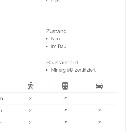
Zustand
Neu
Im Bau
Baustandard
Minergie® zertifiziert
 m
2'
2'
-
m
2'
2'
2'
 m
2'
2'
2'