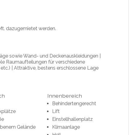
 Mt. dazugemietet werden.
läge sowie Wand- und Deckenauskleidungen |
ible Raumaufteilungen für verschiedene
tc.) | Attraktive, bestens erschlossene Lage
ch
Innenbereich
Behindertengerecht
kplätze
Lift
ße
Einstellhallenplatz
ebenem Gelände
Klimaanlage
Hell