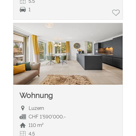
5.5
1
Wohnung
Luzern
CHF 1'590'000.-
110 m²
4.5