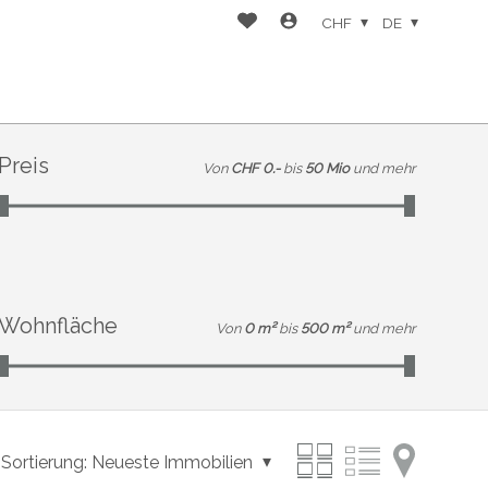
CHF
DE
Preis
Von
CHF 0.-
bis
50 Mio
und mehr
Wohnfläche
Von
0 m²
bis
500 m²
und mehr
Sortierung:
Neueste Immobilien