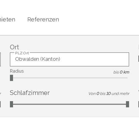
ieten
Referenzen
Ort
PLZ Ort
Radius
bis
0 km
Schlafzimmer
r
Von
0
bis
10
und mehr