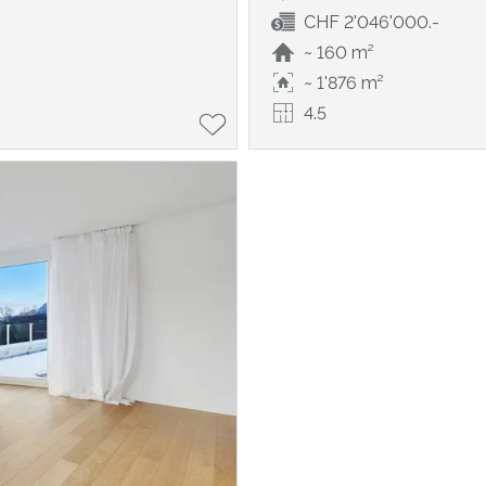
CHF 2'046'000.-
~ 160 m²
~ 1'876 m²
4.5