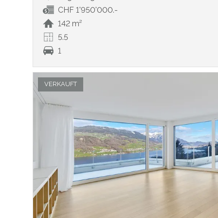
CHF 1'950'000.-
142 m²
5.5
1
VERKAUFT