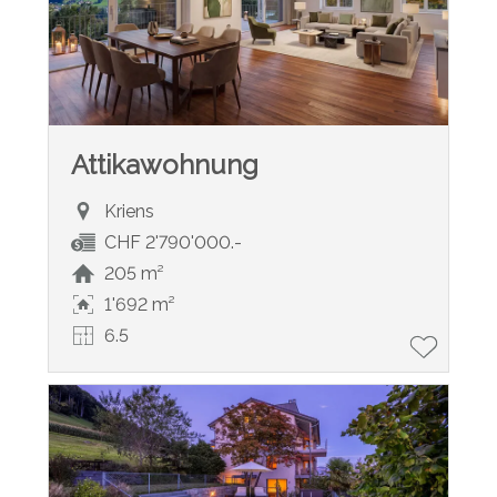
Attikawohnung
Kriens
CHF 2'790'000.-
205 m²
1'692 m²
6.5