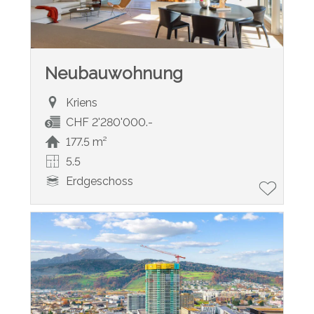
Neubauwohnung
Kriens
CHF 2'280'000.-
177.5 m²
5.5
Erdgeschoss