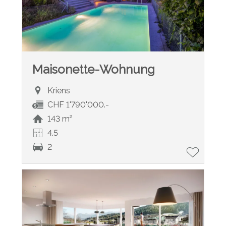
Maisonette-Wohnung
Kriens
CHF 1'790'000.-
143 m²
4.5
2