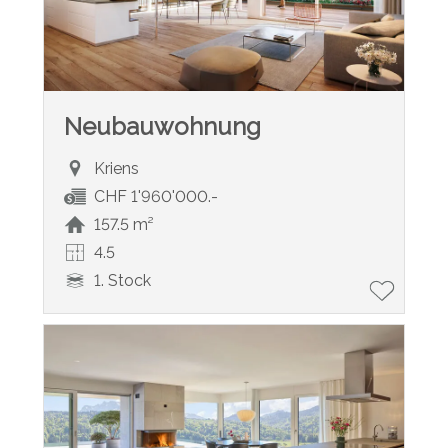
Neubauwohnung
Kriens
CHF 1'960'000.-
157.5 m²
4.5
1. Stock