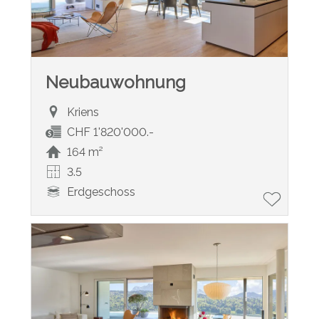
Neubauwohnung
Kriens
CHF 1'820'000.-
164 m²
3.5
Erdgeschoss