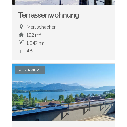
Terrassenwohnung
Merlischachen
192 m²
1'047 m²
4.5
RESERVIERT