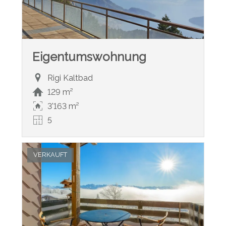
Eigentumswohnung
Rigi Kaltbad
129 m²
3'163 m²
5
VERKAUFT