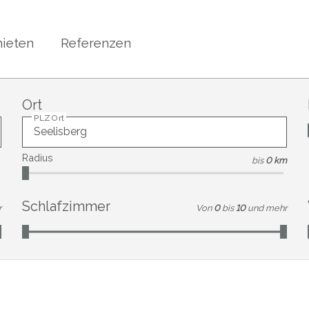
ieten
Referenzen
Ort
PLZ Ort
Radius
bis
0 km
Schlafzimmer
r
Von
0
bis
10
und mehr