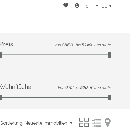
CHF
DE
Preis
Von
CHF 0.-
bis
50 Mio
und mehr
Wohnfläche
Von
0 m²
bis
500 m²
und mehr
Sortierung:
Neueste Immobilien