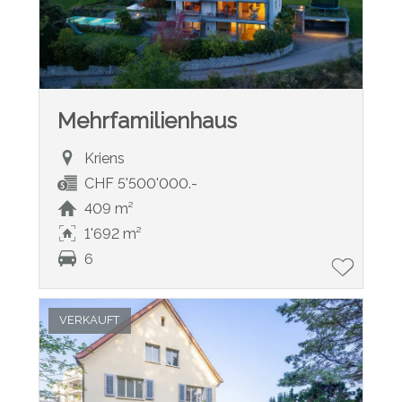
Mehrfamilienhaus
Kriens
CHF 5'500'000.-
409 m²
1'692 m²
6
VERKAUFT