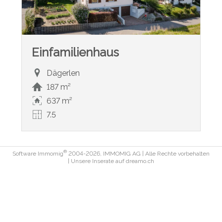
Einfamilienhaus
Dägerlen
187 m²
637 m²
7.5
®
Software Immomig
2004-2026, IMMOMIG AG | Alle Rechte vorbehalten
| Unsere Inserate auf
dreamo.ch