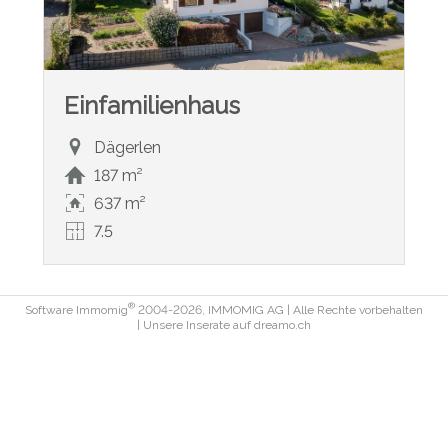
Einfamilienhaus
Dägerlen
187 m²
637 m²
7.5
®
Software Immomig
2004-2026, IMMOMIG AG | Alle Rechte vorbehalten
| Unsere Inserate auf
dreamo.ch