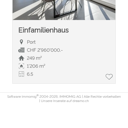
Einfamilienhaus
Port
CHF 2'960'000.-
249 m²
1'206 m²
6.5
®
Software Immomig
2004-2026, IMMOMIG AG | Alle Rechte vorbehalten
| Unsere Inserate auf
dreamo.ch