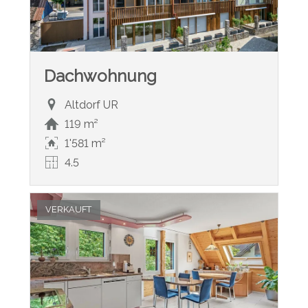
Dachwohnung
Altdorf UR
119 m²
1'581 m²
4.5
VERKAUFT