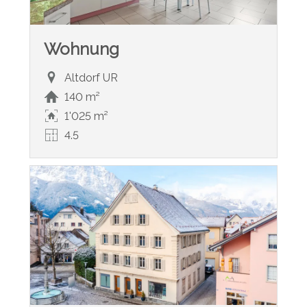
Wohnung
Altdorf UR
140 m²
1'025 m²
4.5