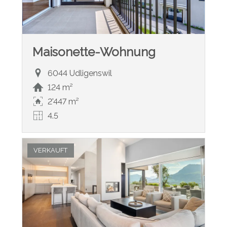
Maisonette-Wohnung
6044 Udligenswil
124 m²
2'447 m²
4.5
VERKAUFT