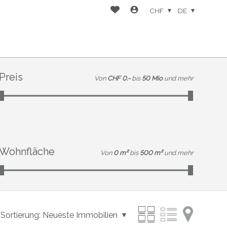
CHF
DE
Preis
Von
CHF 0.-
bis
50 Mio
und mehr
Wohnfläche
Von
0 m²
bis
500 m²
und mehr
Sortierung:
Neueste Immobilien