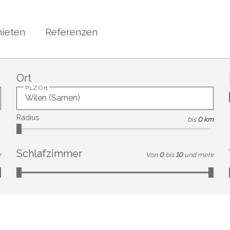
ieten
Referenzen
Ort
PLZ Ort
Radius
bis
0 km
Schlafzimmer
r
Von
0
bis
10
und mehr