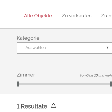
Alle Objekte
Zu verkaufen
Zu m
Kategorie
-- Auswählen --
Zimmer
Von
0
bis
10
und meh
1
Resultate