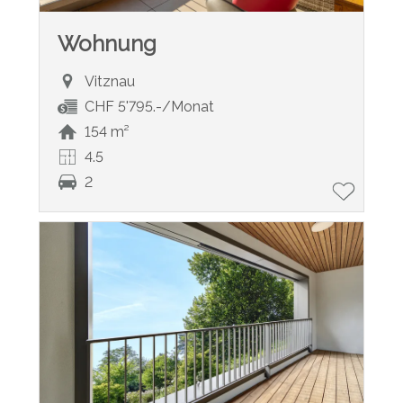
Wohnung
Vitznau
CHF 5'795.-/Monat
154 m²
4.5
2