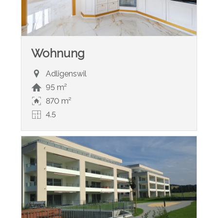
Wohnung
Adligenswil
95 m²
870 m²
4.5