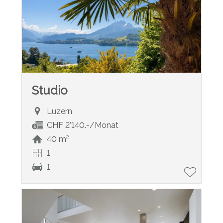
Studio
Luzern
CHF 2'140.-/Monat
40 m²
1
1