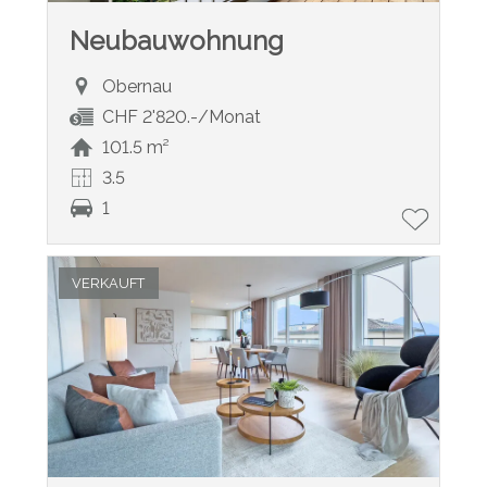
Neubauwohnung
Obernau
CHF 2'820.-/Monat
101.5 m²
3.5
1
VERKAUFT