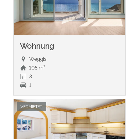
Wohnung
Weggis
105 m²
3
1
VERMIETET