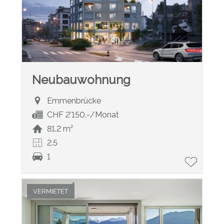
Neubauwohnung
Emmenbrücke
CHF 2'150.-/Monat
81.2 m²
2.5
1
VERMIETET