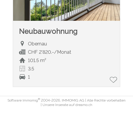
Neubauwohnung
Obernau
CHF 2'820.-/Monat
101.5 m²
3.5
1
®
Software Immomig
2004-2026, IMMOMIG AG | Alle Rechte vorbehalten
| Unsere Inserate auf
dreamo.ch