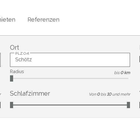
ieten
Referenzen
Ort
PLZ Ort
Radius
bis
0 km
Schlafzimmer
r
Von
0
bis
10
und mehr