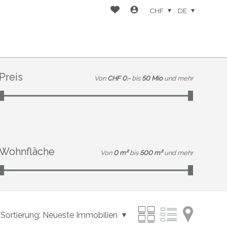
CHF
DE
Preis
Von
CHF 0.-
bis
50 Mio
und mehr
Wohnfläche
Von
0 m²
bis
500 m²
und mehr
Sortierung:
Neueste Immobilien