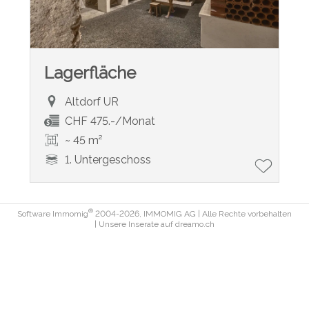
Lagerfläche
Altdorf UR
CHF 475.-/Monat
~ 45 m²
1. Untergeschoss
®
Software Immomig
2004-2026, IMMOMIG AG | Alle Rechte vorbehalten
| Unsere Inserate auf
dreamo.ch