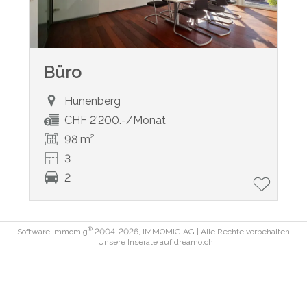
Büro
Hünenberg
CHF 2'200.-/Monat
98 m²
3
2
®
Software Immomig
2004-2026, IMMOMIG AG | Alle Rechte vorbehalten
| Unsere Inserate auf
dreamo.ch