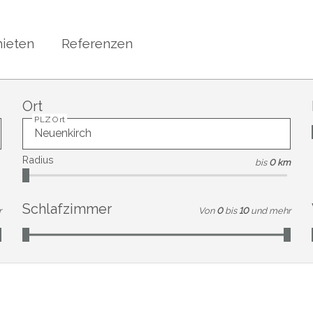
ieten
Referenzen
Ort
PLZ Ort
Radius
bis
0 km
Schlafzimmer
r
Von
0
bis
10
und mehr