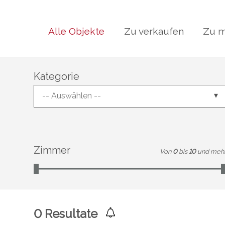
Alle Objekte
Zu verkaufen
Zu m
Kategorie
-- Auswählen --
Zimmer
Von
0
bis
10
und meh
0
Resultate