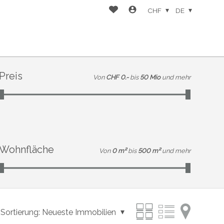
CHF
DE
Preis
Von
CHF 0.-
bis
50 Mio
und mehr
Wohnfläche
Von
0 m²
bis
500 m²
und mehr
Sortierung:
Neueste Immobilien