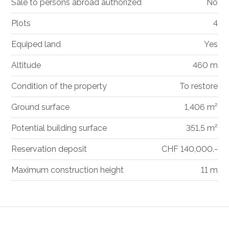
Sale to persons abroad authorized
No
Plots
4
Equiped land
Yes
Altitude
460 m
Condition of the property
To restore
Ground surface
1,406 m²
Potential building surface
351.5 m²
Reservation deposit
CHF 140,000.-
Maximum construction height
11 m