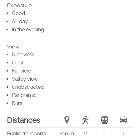
Exposure
Good
All day
In the evening
View
Nice view
Clear
Far view
Valley view
Unobstructed
Panoramic
Rural
Distances
Public transports
346 m
9'
9'
2'