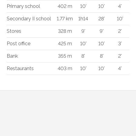
Primary school
402 m
10'
10'
4'
Secondary II school
1.77 km
1h14
28'
10'
Stores
328 m
9'
9'
2'
Post office
425 m
10'
10'
3'
Bank
355 m
8'
8'
2'
Restaurants
403 m
10'
10'
4'