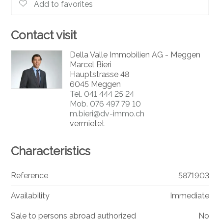
Add to favorites
Contact visit
Della Valle Immobilien AG - Meggen
Marcel Bieri
Hauptstrasse 48
6045 Meggen
Tel.
041 444 25 24
Mob.
076 497 79 10
m.bieri@dv-immo.ch
vermietet
Characteristics
Reference
5871903
Availability
Immediate
Sale to persons abroad authorized
No