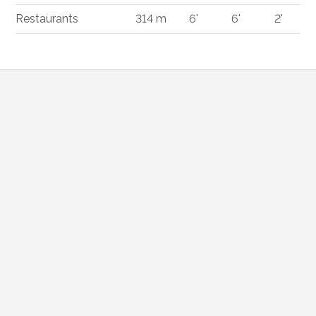
Restaurants
314 m
6'
6'
2'