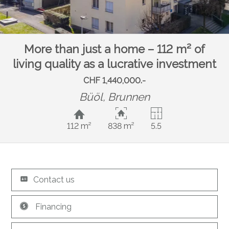
More than just a home – 112 m² of
living quality as a lucrative investment
CHF 1,440,000.-
Büöl,
Brunnen
112 m²
838 m²
5.5
Contact us
Financing