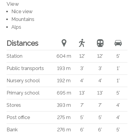
View
Nice view
Mountains
Alps
Distances
Station
604 m
12'
12'
5'
Public transports
193 m
3'
3'
1'
Nursery school
192 m
4'
4'
1'
Primary school
695 m
13'
13'
5'
Stores
393 m
7'
7'
4'
Post office
275 m
5'
5'
4'
Bank
276 m
6'
6'
5'