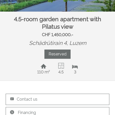
4.5-room garden apartment with
Pilatus view
CHF 1,450,000.-
Schädrütirain 4,
Luzern
Reserved
110 m²
4.5
3
Contact us
Financing