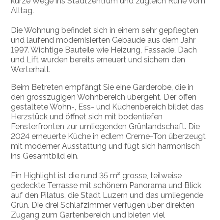
kurze Wege ins Stadtzentrum und zugleich Ruhe vom
Alltag.
Die Wohnung befindet sich in einem sehr gepflegten
und laufend modernisierten Gebäude aus dem Jahr
1997. Wichtige Bauteile wie Heizung, Fassade, Dach
und Lift wurden bereits erneuert und sichern den
Werterhalt.
Beim Betreten empfängt Sie eine Garderobe, die in
den grosszügigen Wohnbereich übergeht. Der offen
gestaltete Wohn-, Ess- und Küchenbereich bildet das
Herzstück und öffnet sich mit bodentiefen
Fensterfronten zur umliegenden Grünlandschaft. Die
2024 erneuerte Küche in edlem Creme-Ton überzeugt
mit moderner Ausstattung und fügt sich harmonisch
ins Gesamtbild ein.
Ein Highlight ist die rund 35 m² grosse, teilweise
gedeckte Terrasse mit schönem Panorama und Blick
auf den
Pilatus
, die Stadt Luzern und das umliegende
Grün. Die drei Schlafzimmer verfügen über direkten
Zugang zum Gartenbereich und bieten viel