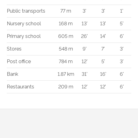
Public transports
77 m
3'
3'
1'
Nursery school
168 m
13'
13'
5'
Primary school
605 m
26'
14'
6'
Stores
548 m
9'
7'
3'
Post office
784 m
12'
5'
3'
Bank
1.87 km
31'
16'
6'
Restaurants
209 m
12'
12'
6'