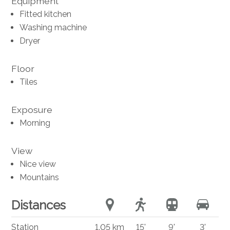
Equipment
Fitted kitchen
Washing machine
Dryer
Floor
Tiles
Exposure
Morning
View
Nice view
Mountains
Distances
Station
1.05 km
15'
9'
3'