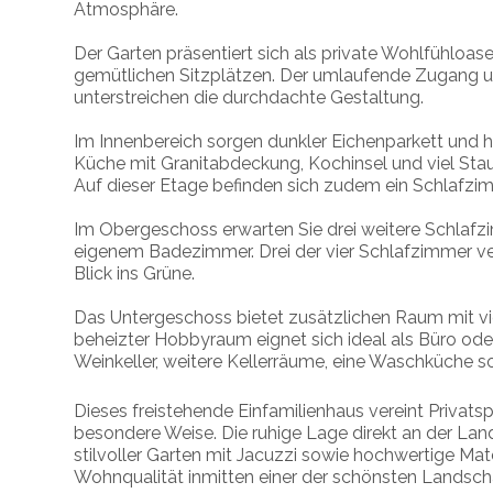
Atmosphäre.
Der Garten präsentiert sich als private Wohlfühloa
gemütlichen Sitzplätzen. Der umlaufende Zugang u
unterstreichen die durchdachte Gestaltung.
Im Innenbereich sorgen dunkler Eichenparkett und ho
Küche mit Granitabdeckung, Kochinsel und viel Stau
Auf dieser Etage befinden sich zudem ein Schlafz
Im Obergeschoss erwarten Sie drei weitere Schlafzi
eigenem Badezimmer. Drei der vier Schlafzimmer v
Blick ins Grüne.
Das Untergeschoss bietet zusätzlichen Raum mit vi
beheizter Hobbyraum eignet sich ideal als Büro od
Weinkeller, weitere Kellerräume, eine Waschküche 
Dieses freistehende Einfamilienhaus vereint Priva
besondere Weise. Die ruhige Lage direkt an der La
stilvoller Garten mit Jacuzzi sowie hochwertige Mate
Wohnqualität inmitten einer der schönsten Landsch