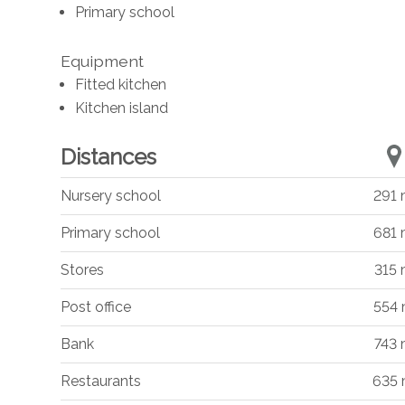
Primary school
Equipment
Fitted kitchen
Kitchen island
Distances
Nursery school
291
Primary school
681
Stores
315
Post office
554
Bank
743
Restaurants
635