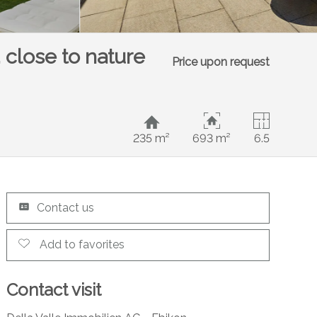
 close to nature
Price upon request
235 m²
693 m²
6.5
Contact us
Add to favorites
Contact visit