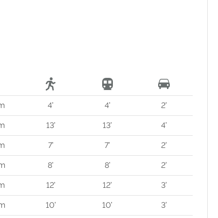
 m
4'
4'
2'
 m
13'
13'
4'
 m
7'
7'
2'
 m
8'
8'
2'
 m
12'
12'
3'
 m
10'
10'
3'