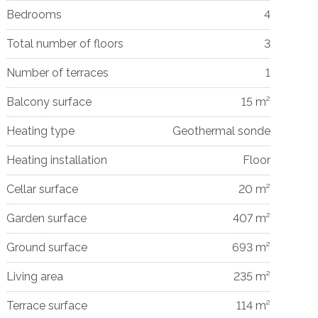
Bedrooms
4
Total number of floors
3
Number of terraces
1
Balcony surface
15 m²
Heating type
Geothermal sonde
Heating installation
Floor
Cellar surface
20 m²
Garden surface
407 m²
Ground surface
693 m²
Living area
235 m²
Terrace surface
114 m²