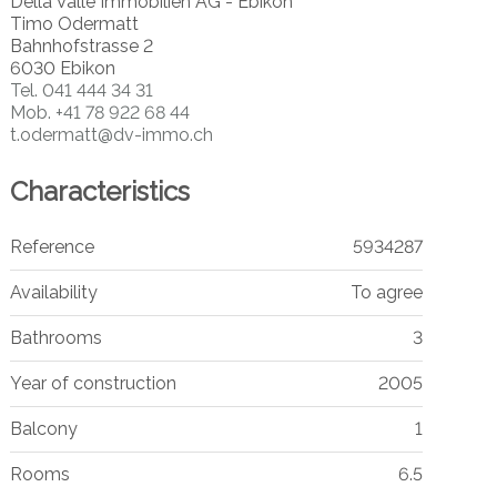
Della Valle Immobilien AG - Ebikon
Timo Odermatt
Bahnhofstrasse 2
6030 Ebikon
Tel.
041 444 34 31
Mob.
+41 78 922 68 44
t.odermatt@dv-immo.ch
Characteristics
Reference
5934287
Availability
To agree
Bathrooms
3
Year of construction
2005
Balcony
1
Rooms
6.5