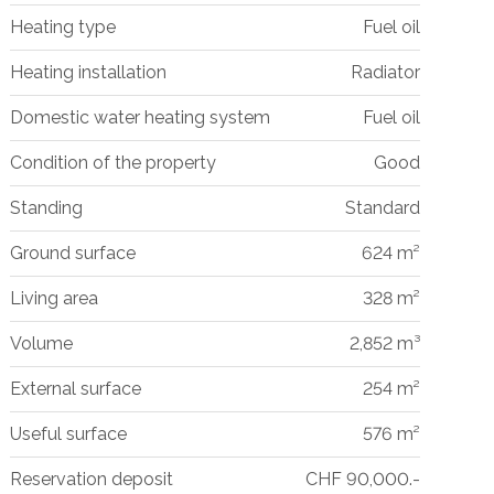
Heating type
Fuel oil
Heating installation
Radiator
Domestic water heating system
Fuel oil
Condition of the property
Good
Standing
Standard
Ground surface
624 m²
Living area
328 m²
Volume
2,852 m³
External surface
254 m²
Useful surface
576 m²
Reservation deposit
CHF 90,000.-