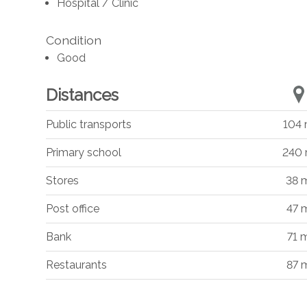
Hospital / Clinic
Condition
Good
Distances
Public transports
104
Primary school
240
Stores
38 
Post office
47 
Bank
71 
Restaurants
87 