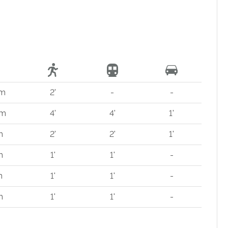
 m
2'
-
-
 m
4'
4'
1'
m
2'
2'
1'
m
1'
1'
-
m
1'
1'
-
m
1'
1'
-