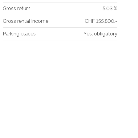
Gross return
5.03 %
Gross rental income
CHF 155,800.-
Parking places
Yes, obligatory