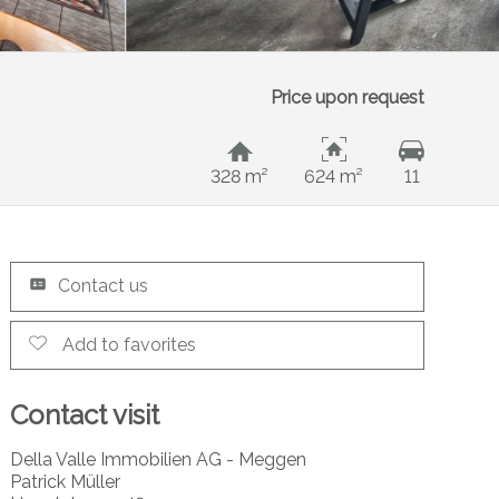
Price upon request
328 m²
624 m²
11
Contact us
Add to favorites
Contact visit
Della Valle Immobilien AG - Meggen
Patrick Müller