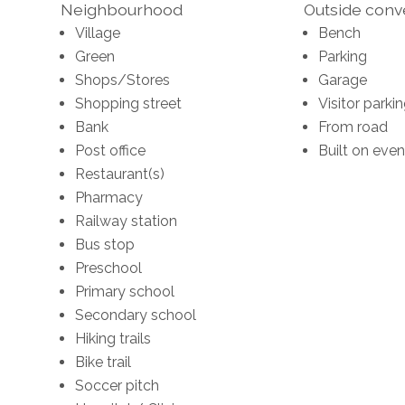
Neighbourhood
Outside con
Village
Bench
Green
Parking
Shops/Stores
Garage
Shopping street
Visitor parki
Bank
From road
Post office
Built on eve
Restaurant(s)
Pharmacy
Railway station
Bus stop
Preschool
Primary school
Secondary school
Hiking trails
Bike trail
Soccer pitch