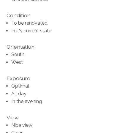
Condition
To be renovated
In it's current state
Orientation
South
West
Exposure
Optimal
All day
In the evening
View
Nice view
Clear