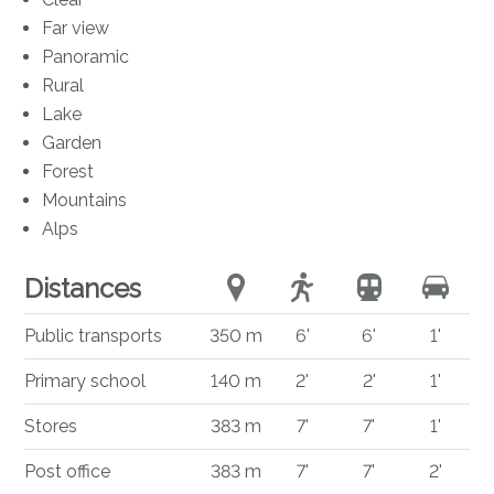
Far view
Panoramic
Rural
Lake
Garden
Forest
Mountains
Alps
Distances
Public transports
350 m
6'
6'
1'
Primary school
140 m
2'
2'
1'
Stores
383 m
7'
7'
1'
Post office
383 m
7'
7'
2'