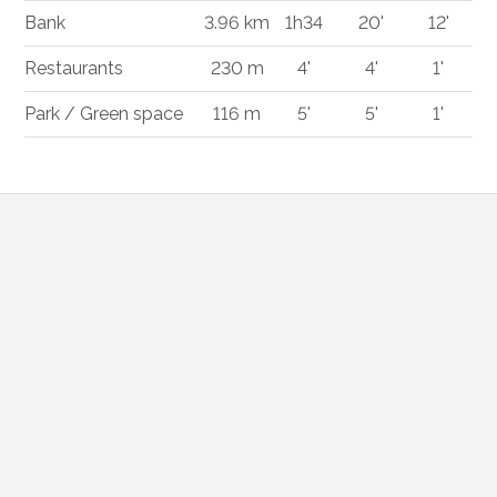
Bank
3.96 km
1h34
20'
12'
Restaurants
230 m
4'
4'
1'
Park / Green space
116 m
5'
5'
1'