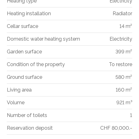
Heating type
Electricity
Heating installation
Radiator
Cellar surface
14 m²
Domestic water heating system
Electricity
Garden surface
399 m²
Condition of the property
To restore
Ground surface
580 m²
Living area
160 m²
Volume
921 m³
Number of toilets
1
Reservation deposit
CHF 80,000.-