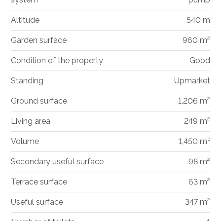
Altitude
540 m
Garden surface
960 m²
Condition of the property
Good
Standing
Upmarket
Ground surface
1,206 m²
Living area
249 m²
Volume
1,450 m³
Secondary useful surface
98 m²
Terrace surface
63 m²
Useful surface
347 m²