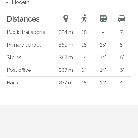
Modern
Distances
Public transports
324 m
18'
-
7'
Primary school
659 m
15'
15'
5'
Stores
367 m
14'
14'
6'
Post office
367 m
14'
14'
6'
Bank
877 m
15'
14'
4'